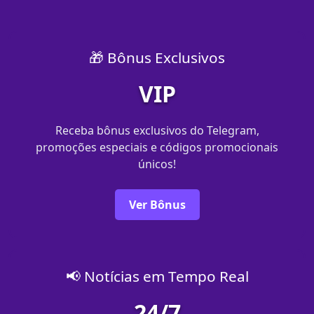
🎁 Bônus Exclusivos
VIP
Receba bônus exclusivos do Telegram,
promoções especiais e códigos promocionais
únicos!
Ver Bônus
📢 Notícias em Tempo Real
24/7