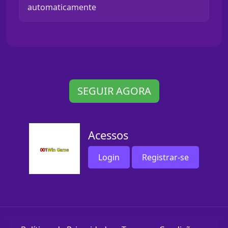
automaticamente
SEGUIR AGORA
Acessos
Login
Registrar-se