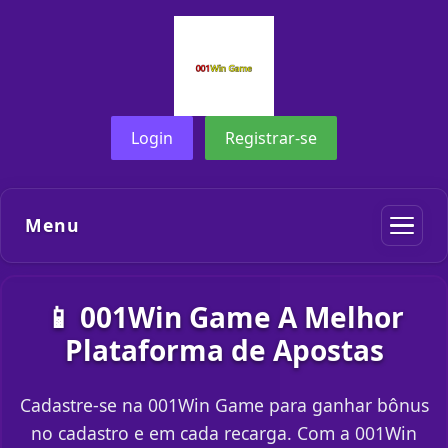
Login
Registrar-se
Menu
📱 001Win Game A Melhor
Plataforma de Apostas
Cadastre-se na 001Win Game para ganhar bônus
no cadastro e em cada recarga. Com a 001Win