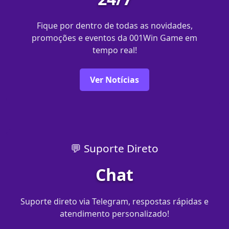
Fique por dentro de todas as novidades,
promoções e eventos da 001Win Game em
tempo real!
Ver Notícias
💬 Suporte Direto
Chat
Suporte direto via Telegram, respostas rápidas e
atendimento personalizado!