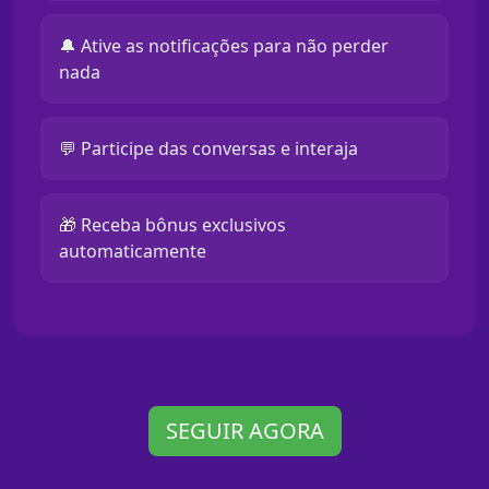
🔔 Ative as notificações para não perder
nada
💬 Participe das conversas e interaja
🎁 Receba bônus exclusivos
automaticamente
SEGUIR AGORA