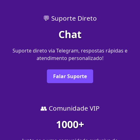
💬 Suporte Direto
Chat
Suporte direto via Telegram, respostas rápidas e
atendimento personalizado!
Falar Suporte
👥 Comunidade VIP
1000+