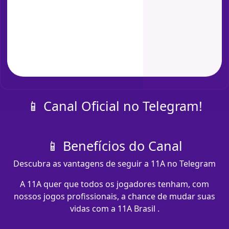
📱 Canal Oficial no Telegram!
📱 Benefícios do Canal
Descubra as vantagens de seguir a 11A no Telegram
A 11A quer que todos os jogadores tenham, com
nossos jogos profissionais, a chance de mudar suas
vidas com a 11A Brasil .