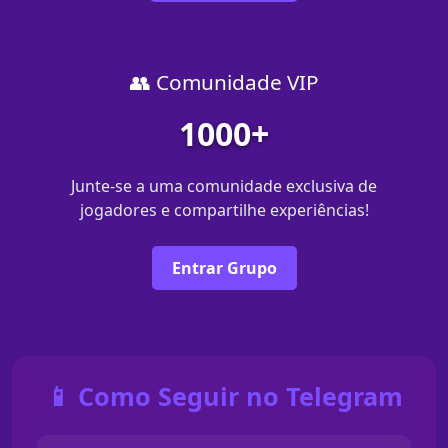
👥 Comunidade VIP
1000+
Junte-se a uma comunidade exclusiva de
jogadores e compartilhe experiências!
Entrar Grupo
📱 Como Seguir no Telegram