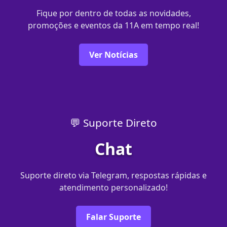
Fique por dentro de todas as novidades,
promoções e eventos da 11A em tempo real!
Ver Notícias
💬 Suporte Direto
Chat
Suporte direto via Telegram, respostas rápidas e
atendimento personalizado!
Falar Suporte