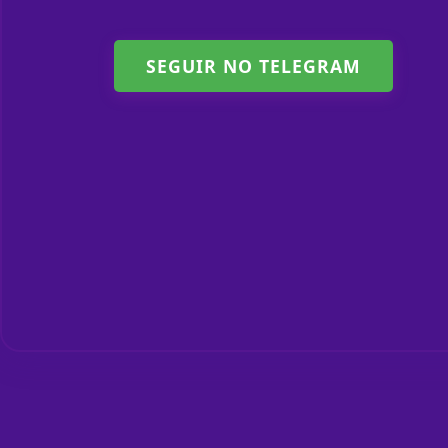
SEGUIR NO TELEGRAM