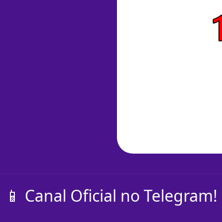
📱 Canal Oficial no Telegram!