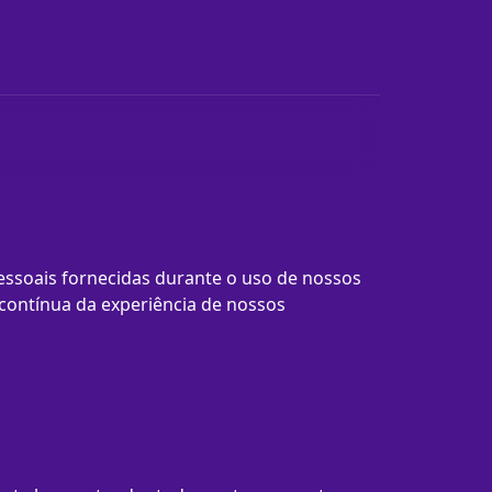
essoais fornecidas durante o uso de nossos
 contínua da experiência de nossos