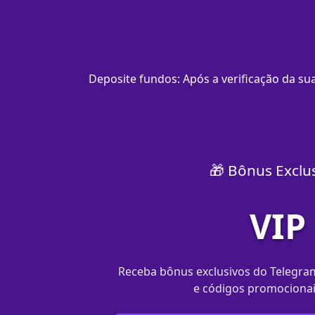
Deposite fundos: Após a verificação da s
🎁 Bônus Exclu
VIP
Receba bônus exclusivos do Telegra
e códigos promocionai