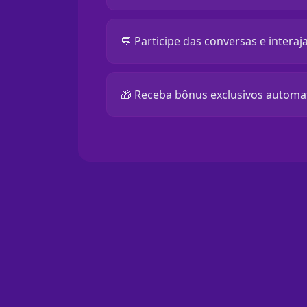
💬 Participe das conversas e interaj
🎁 Receba bônus exclusivos autom