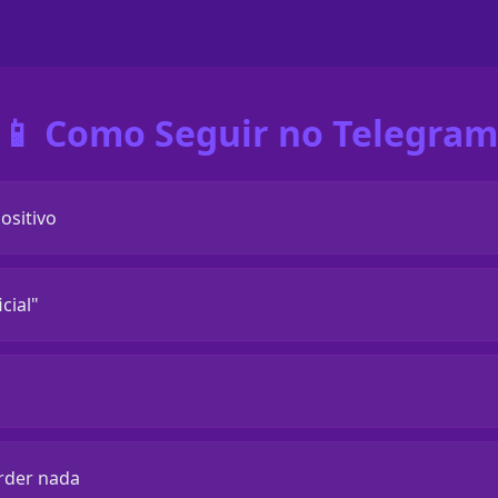
📱 Como Seguir no Telegram
ositivo
cial"
erder nada