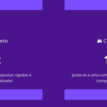
reto
👥 
t
espostas rápidas e
Junte-se a uma com
lizado!
compa
e