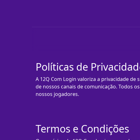
Políticas de Privacida
A 12Q Com Login valoriza a privacidade de
de nossos canais de comunicação. Todos os 
nossos jogadores.
Termos e Condições