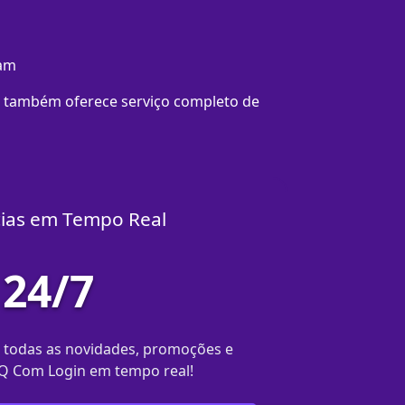
ram
 também oferece serviço completo de
cias em Tempo Real
24/7
e todas as novidades, promoções e
Q Com Login em tempo real!