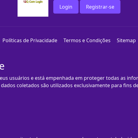
Login
Registrar-se
Políticas de Privacidade
Termos e Condições
Sitemap
de
 seus usuários e está empenhada em proteger todas as info
dados coletados são utilizados exclusivamente para fins d