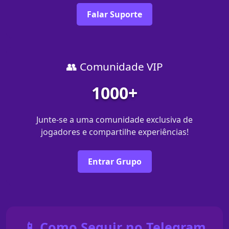
Falar Suporte
👥 Comunidade VIP
1000+
Junte-se a uma comunidade exclusiva de
jogadores e compartilhe experiências!
Entrar Grupo
📱 Como Seguir no Telegram