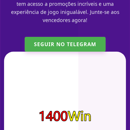
tem acesso a promoções incríveis e uma
experiência de jogo inigualável. Junte-se aos
vencedores agora!
SEGUIR NO TELEGRAM