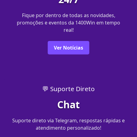
Fique por dentro de todas as novidades,
promoções e eventos da 1400Win em tempo
real!
Ver Notícias
💬 Suporte Direto
Chat
Suporte direto via Telegram, respostas rápidas e
atendimento personalizado!