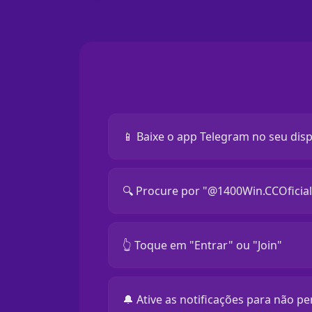
📱 Baixe o app Telegram no seu disp
🔍 Procure por "@1400Win.CCOficial
👆 Toque em "Entrar" ou "Join"
🔔 Ative as notificações para não p