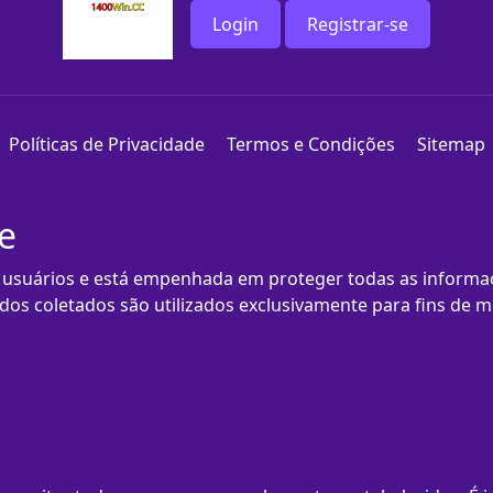
Login
Registrar-se
Políticas de Privacidade
Termos e Condições
Sitemap
de
s usuários e está empenhada em proteger todas as informa
os coletados são utilizados exclusivamente para fins de m