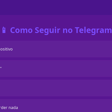
📱 Como Seguir no Telegram
ositivo
"
erder nada