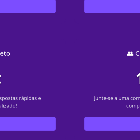
reto
👥 
t
espostas rápidas e
Junte-se a uma com
lizado!
compa
e