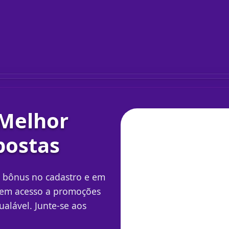
 Melhor
postas
 bônus no cadastro e em
tem acesso a promoções
ualável. Junte-se aos