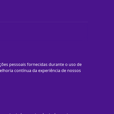
ções pessoais fornecidas durante o uso de
elhoria contínua da experiência de nossos