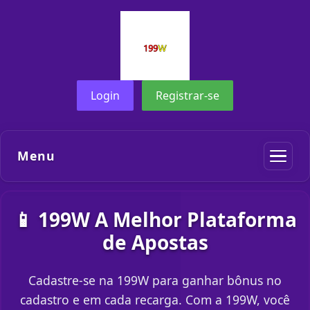
Login
Registrar-se
Menu
📱 199W A Melhor Plataforma
de Apostas
Cadastre-se na 199W para ganhar bônus no
cadastro e em cada recarga. Com a 199W, você