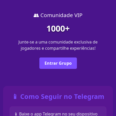
👥 Comunidade VIP
1000+
Junte-se a uma comunidade exclusiva de
jogadores e compartilhe experiências!
Entrar Grupo
📱 Como Seguir no Telegram
📱 Baixe o app Telegram no seu dispositivo