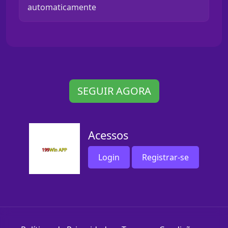
automaticamente
SEGUIR AGORA
Acessos
Login
Registrar-se