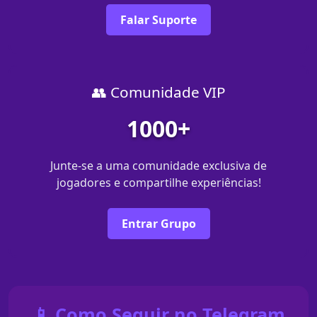
Falar Suporte
👥 Comunidade VIP
1000+
Junte-se a uma comunidade exclusiva de
jogadores e compartilhe experiências!
Entrar Grupo
📱 Como Seguir no Telegram