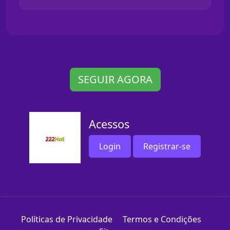
SEGUIR AGORA
Acessos
Login
Registrar-se
Políticas de Privacidade
Termos e Condições