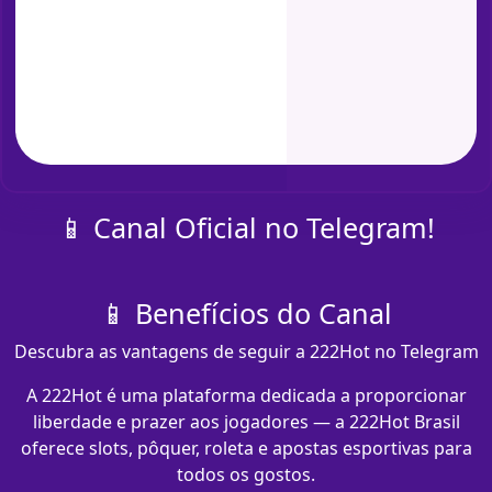
📱 Canal Oficial no Telegram!
📱 Benefícios do Canal
Descubra as vantagens de seguir a 222Hot no Telegram
A 222Hot é uma plataforma dedicada a proporcionar
liberdade e prazer aos jogadores — a 222Hot Brasil
oferece slots, pôquer, roleta e apostas esportivas para
todos os gostos.