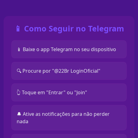
📱 Como Seguir no Telegram
📱 Baixe o app Telegram no seu dispositivo
🔍 Procure por "@22Br LoginOficial"
👆 Toque em "Entrar" ou "Join"
🔔 Ative as notificações para não perder
nada