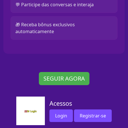
💬 Participe das conversas e interaja
🎁 Receba bônus exclusivos
automaticamente
SEGUIR AGORA
Acessos
Login
Registrar-se