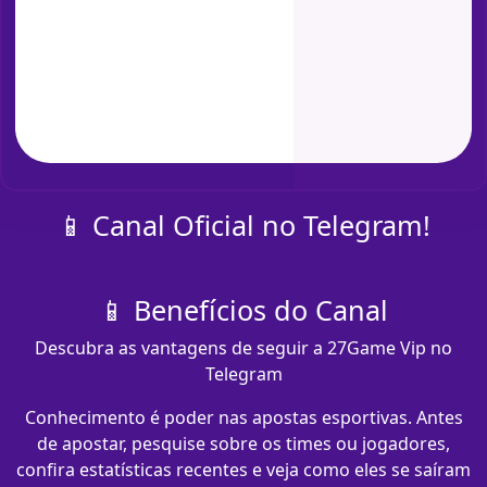
📱 Canal Oficial no Telegram!
📱 Benefícios do Canal
Descubra as vantagens de seguir a 27Game Vip no
Telegram
Conhecimento é poder nas apostas esportivas. Antes
de apostar, pesquise sobre os times ou jogadores,
confira estatísticas recentes e veja como eles se saíram