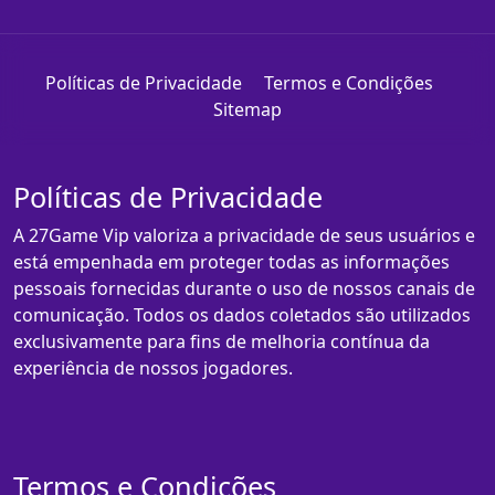
Políticas de Privacidade
Termos e Condições
Sitemap
Políticas de Privacidade
A 27Game Vip valoriza a privacidade de seus usuários e
está empenhada em proteger todas as informações
pessoais fornecidas durante o uso de nossos canais de
comunicação. Todos os dados coletados são utilizados
exclusivamente para fins de melhoria contínua da
experiência de nossos jogadores.
Termos e Condições