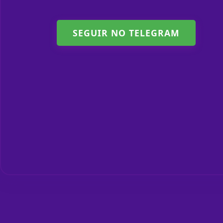
SEGUIR NO TELEGRAM