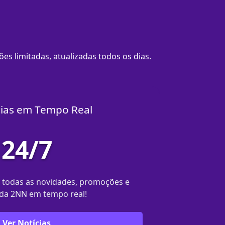
s limitadas, atualizadas todos os dias.
cias em Tempo Real
24/7
e todas as novidades, promoções e
da 2NN em tempo real!
Ver Notícias