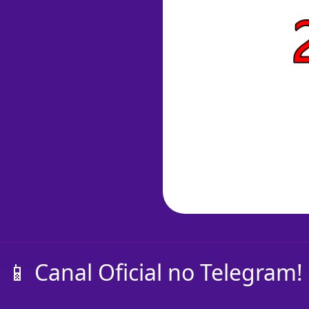
📱 Canal Oficial no Telegram!