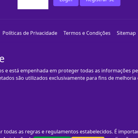
Políticas de Privacidade
Termos e Condições
Sitemap
de
rios e está empenhada em proteger todas as informações pe
tados são utilizados exclusivamente para fins de melhoria
todas as regras e regulamentos estabelecidos. É importan