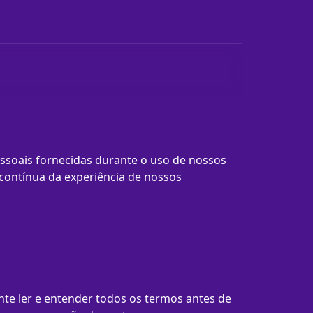
ssoais fornecidas durante o uso de nossos
 contínua da experiência de nossos
te ler e entender todos os termos antes de