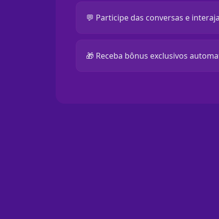
💬 Participe das conversas e interaj
🎁 Receba bônus exclusivos autom