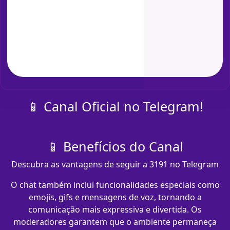
📱 Canal Oficial no Telegram!
📱 Benefícios do Canal
Descubra as vantagens de seguir a 3191 no Telegram
O chat também inclui funcionalidades especiais como
emojis, gifs e mensagens de voz, tornando a
comunicação mais expressiva e divertida. Os
moderadores garantem que o ambiente permaneça