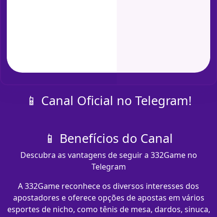
📱 Canal Oficial no Telegram!
📱 Benefícios do Canal
Descubra as vantagens de seguir a 332Game no
Telegram
A 332Game reconhece os diversos interesses dos
apostadores e oferece opções de apostas em vários
esportes de nicho, como tênis de mesa, dardos, sinuca,