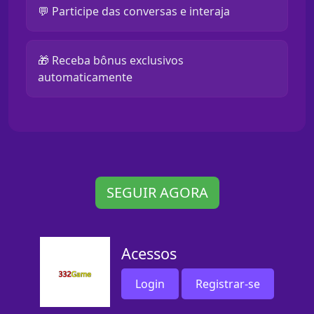
💬 Participe das conversas e interaja
🎁 Receba bônus exclusivos
automaticamente
SEGUIR AGORA
Acessos
Login
Registrar-se