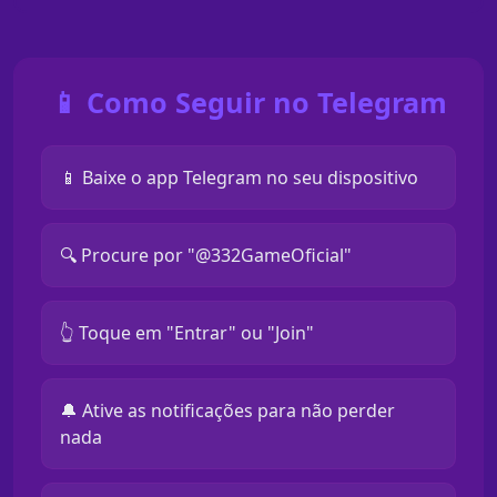
📱 Como Seguir no Telegram
📱 Baixe o app Telegram no seu dispositivo
🔍 Procure por "@332GameOficial"
👆 Toque em "Entrar" ou "Join"
🔔 Ative as notificações para não perder
nada