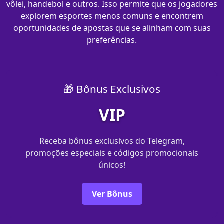
vôlei, handebol e outros. Isso permite que os jogadores
explorem esportes menos comuns e encontrem
oportunidades de apostas que se alinham com suas
preferências.
🎁 Bônus Exclusivos
VIP
Receba bônus exclusivos do Telegram,
promoções especiais e códigos promocionais
únicos!
Ver Bônus