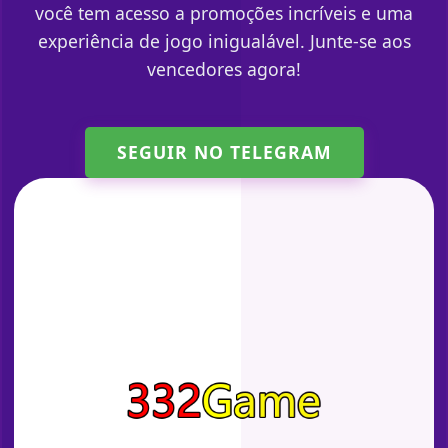
você tem acesso a promoções incríveis e uma
experiência de jogo inigualável. Junte-se aos
vencedores agora!
SEGUIR NO TELEGRAM