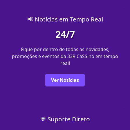
📢 Notícias em Tempo Real
24/7
Fique por dentro de todas as novidades,
promoções e eventos da 33R CaSSino em tempo
real!
Ver Notícias
💬 Suporte Direto