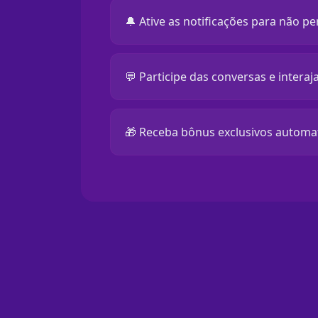
🔔 Ative as notificações para não p
💬 Participe das conversas e interaj
🎁 Receba bônus exclusivos autom