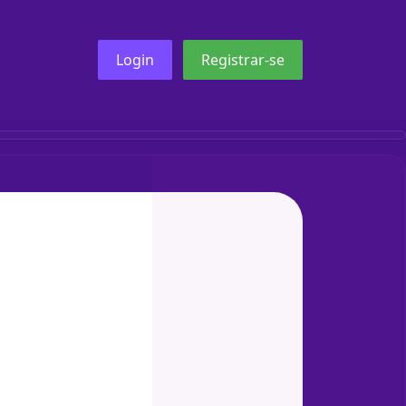
Login
Registrar-se