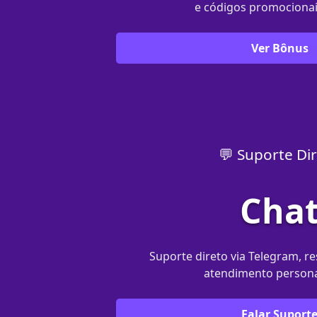
e códigos promocionai
Ver Bônus
💬 Suporte Di
Cha
Suporte direto via Telegram, r
atendimento persona
Falar Suport