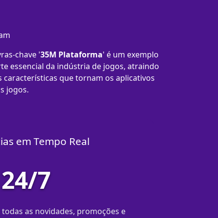
ram
ras-chave '
35M Plataforma
' é um exemplo
e essencial da indústria de jogos, atraindo
características que tornam os aplicativos
s jogos.
cias em Tempo Real
24/7
e todas as novidades, promoções e