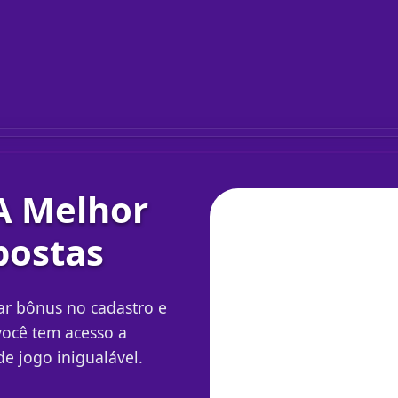
A Melhor
postas
r bônus no cadastro e
ocê tem acesso a
e jogo inigualável.