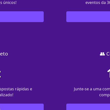
s únicos!
eventos da 
reto
👥 
t
espostas rápidas e
Junte-se a uma com
lizado!
compa
e