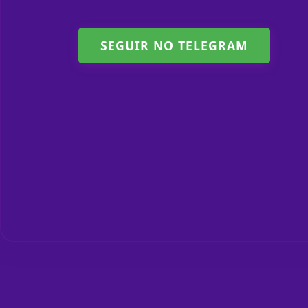
SEGUIR NO TELEGRAM