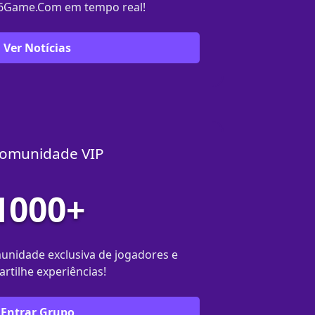
36Game.Com em tempo real!
Ver Notícias
Comunidade VIP
1000+
unidade exclusiva de jogadores e
rtilhe experiências!
Entrar Grupo