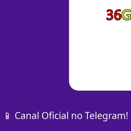
📱 Canal Oficial no Telegram!