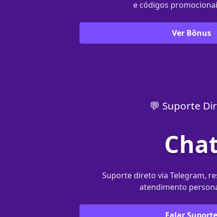
e códigos promocionai
Ver Bônus
💬 Suporte Di
Cha
Suporte direto via Telegram, r
atendimento persona
Falar Suport