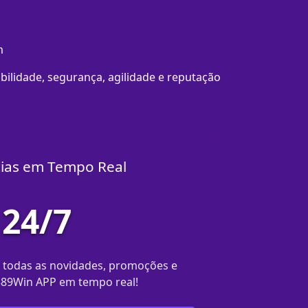
m
ilidade, segurança, agilidade e reputação
cias em Tempo Real
24/7
e todas as novidades, promoções e
389Win APP em tempo real!