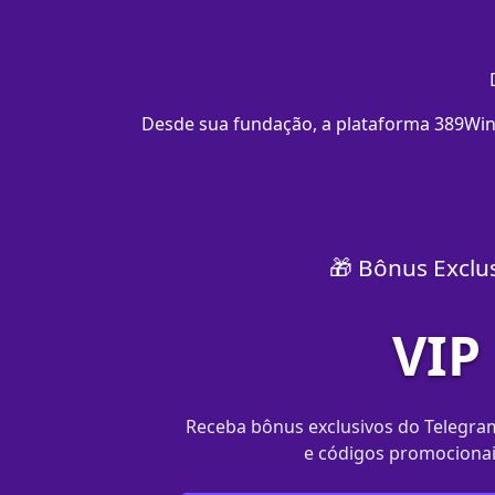
Desde sua fundação, a plataforma 389Win 
🎁 Bônus Exclu
VIP
Receba bônus exclusivos do Telegra
e códigos promocionai