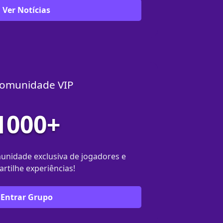
Ver Notícias
Comunidade VIP
1000+
unidade exclusiva de jogadores e
rtilhe experiências!
Entrar Grupo