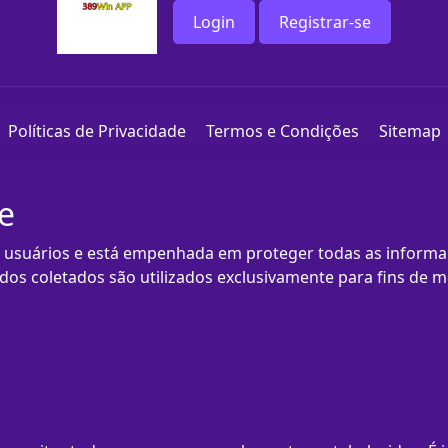
Login
Registrar-se
Políticas de Privacidade
Termos e Condições
Sitemap
de
s usuários e está empenhada em proteger todas as informa
os coletados são utilizados exclusivamente para fins de m