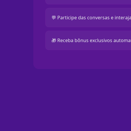
💬 Participe das conversas e interaj
🎁 Receba bônus exclusivos autom