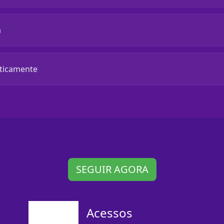
a
aticamente
SEGUIR AGORA
Acessos