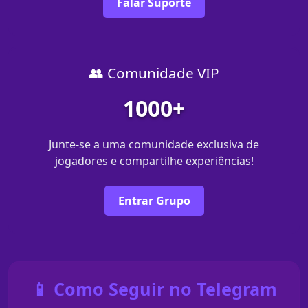
Falar Suporte
👥 Comunidade VIP
1000+
Junte-se a uma comunidade exclusiva de
jogadores e compartilhe experiências!
Entrar Grupo
📱 Como Seguir no Telegram