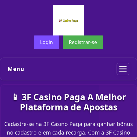
Login
Registrar-se
Menu
📱 3F Casino Paga A Melhor
Plataforma de Apostas
Cadastre-se na 3F Casino Paga para ganhar bônus
no cadastro e em cada recarga. Com a 3F Casino