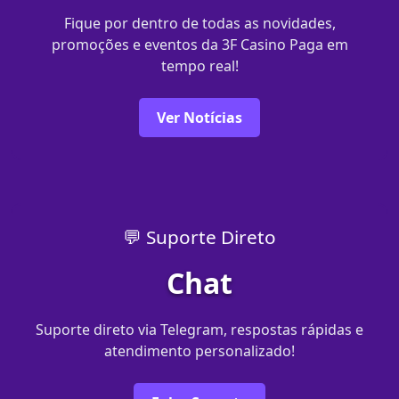
Fique por dentro de todas as novidades,
promoções e eventos da 3F Casino Paga em
tempo real!
Ver Notícias
💬 Suporte Direto
Chat
Suporte direto via Telegram, respostas rápidas e
atendimento personalizado!