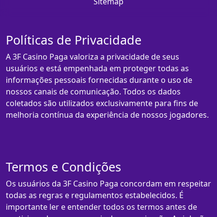
Sitemap
Políticas de Privacidade
A 3F Casino Paga valoriza a privacidade de seus
usuários e está empenhada em proteger todas as
informações pessoais fornecidas durante o uso de
nossos canais de comunicação. Todos os dados
coletados são utilizados exclusivamente para fins de
melhoria contínua da experiência de nossos jogadores.
Termos e Condições
Os usuários da 3F Casino Paga concordam em respeitar
todas as regras e regulamentos estabelecidos. É
importante ler e entender todos os termos antes de