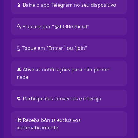
📱 Baixe o app Telegram no seu dispositivo
🔍 Procure por "@433BrOficial"
👆 Toque em "Entrar" ou "Join"
🔔 Ative as notificações para não perder
nada
💬 Participe das conversas e interaja
🎁 Receba bônus exclusivos
automaticamente