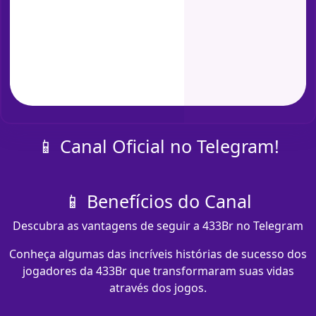
📱 Canal Oficial no Telegram!
📱 Benefícios do Canal
Descubra as vantagens de seguir a 433Br no Telegram
Conheça algumas das incríveis histórias de sucesso dos
jogadores da 433Br que transformaram suas vidas
através dos jogos.