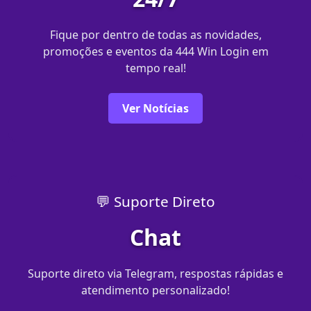
Fique por dentro de todas as novidades,
promoções e eventos da 444 Win Login em
tempo real!
Ver Notícias
💬 Suporte Direto
Chat
Suporte direto via Telegram, respostas rápidas e
atendimento personalizado!