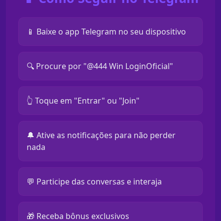
📱 Baixe o app Telegram no seu dispositivo
🔍 Procure por "@444 Win LoginOficial"
👆 Toque em "Entrar" ou "Join"
🔔 Ative as notificações para não perder
nada
💬 Participe das conversas e interaja
🎁 Receba bônus exclusivos