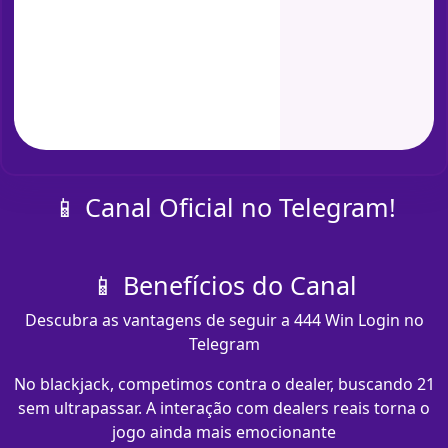
📱 Canal Oficial no Telegram!
📱 Benefícios do Canal
Descubra as vantagens de seguir a 444 Win Login no
Telegram
No blackjack, competimos contra o dealer, buscando 21
sem ultrapassar. A interação com dealers reais torna o
jogo ainda mais emocionante