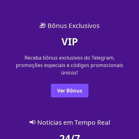
🎁 Bônus Exclusivos
VIP
Receba bônus exclusivos do Telegram,
promoções especiais e códigos promocionais
únicos!
Ver Bônus
📢 Notícias em Tempo Real
24/7