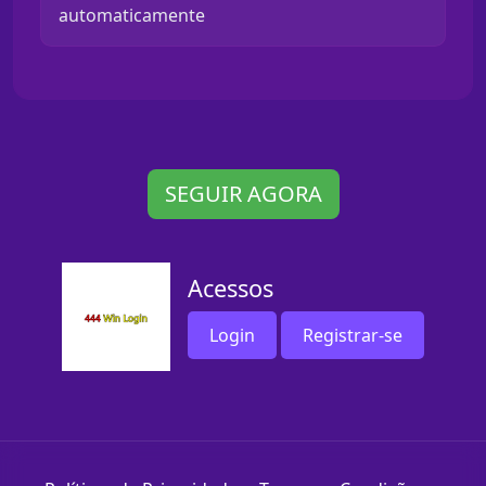
automaticamente
SEGUIR AGORA
Acessos
Login
Registrar-se