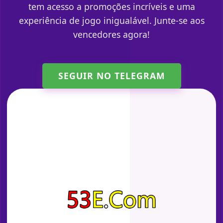
tem acesso a promoções incríveis e uma
experiência de jogo inigualável. Junte-se aos
vencedores agora!
SEGUIR NO TELEGRAM