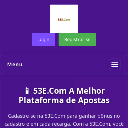
Login
Registrar-se
Menu
📱 53E.Com A Melhor
Plataforma de Apostas
Cadastre-se na 53E.Com para ganhar bônus no
cadastro e em cada recarga. Com a 53E.Com, você