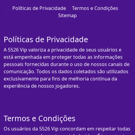
Políticas de Privacidade
Termos e Condições
Sitemap
Políticas de Privacidade
A 5526 Vip valoriza a privacidade de seus usuários e
está empenhada em proteger todas as informações
pessoais fornecidas durante o uso de nossos canais de
comunicação. Todos os dados coletados são utilizados
exclusivamente para fins de melhoria contínua da
experiência de nossos jogadores.
Termos e Condições
Os usuários da 5526 Vip concordam em respeitar todas