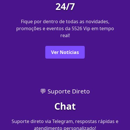
24/7
Fique por dentro de todas as novidades,
promoções e eventos da 5526 Vip em tempo
real!
Ver Notícias
💬 Suporte Direto
Chat
Suporte direto via Telegram, respostas rápidas e
atendimento personalizado!