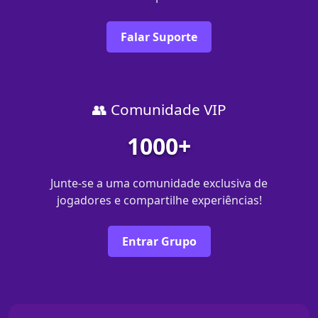
Falar Suporte
👥 Comunidade VIP
1000+
Junte-se a uma comunidade exclusiva de
jogadores e compartilhe experiências!
Entrar Grupo