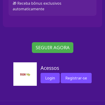
🎁 Receba bônus exclusivos
automaticamente
SEGUIR AGORA
Acessos
Login
Registrar-se