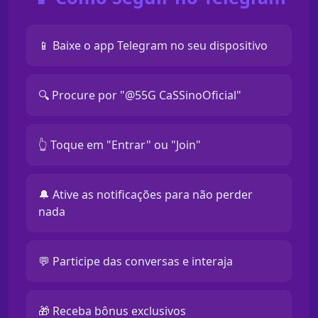
📱 Baixe o app Telegram no seu dispositivo
🔍 Procure por "@55G CaSSinoOficial"
👆 Toque em "Entrar" ou "Join"
🔔 Ative as notificações para não perder
nada
💬 Participe das conversas e interaja
🎁 Receba bônus exclusivos