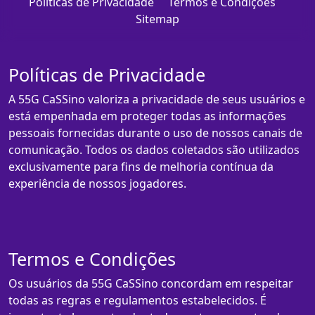
Políticas de Privacidade
Termos e Condições
Sitemap
Políticas de Privacidade
A 55G CaSSino valoriza a privacidade de seus usuários e
está empenhada em proteger todas as informações
pessoais fornecidas durante o uso de nossos canais de
comunicação. Todos os dados coletados são utilizados
exclusivamente para fins de melhoria contínua da
experiência de nossos jogadores.
Termos e Condições
Os usuários da 55G CaSSino concordam em respeitar
todas as regras e regulamentos estabelecidos. É