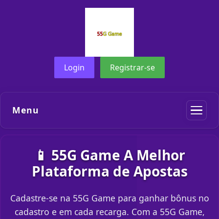
Login
Registrar-se
Menu
📱 55G Game A Melhor
Plataforma de Apostas
Cadastre-se na 55G Game para ganhar bônus no
cadastro e em cada recarga. Com a 55G Game,