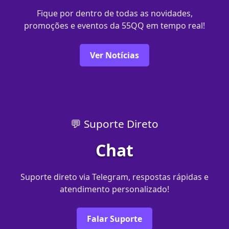
Fique por dentro de todas as novidades,
promoções e eventos da 55QQ em tempo real!
Ver Notícias
💬 Suporte Direto
Chat
Suporte direto via Telegram, respostas rápidas e
atendimento personalizado!
Falar Suporte