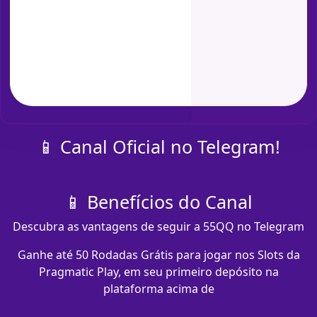
📱 Canal Oficial no Telegram!
📱 Benefícios do Canal
Descubra as vantagens de seguir a 55QQ no Telegram
Ganhe até 50 Rodadas Grátis para jogar nos Slots da
Pragmatic Play, em seu primeiro depósito na
plataforma acima de