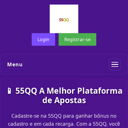
Login
Registrar-se
Menu
📱 55QQ A Melhor Plataforma
de Apostas
Cadastre-se na 55QQ para ganhar bônus no
cadastro e em cada recarga. Com a 55QQ, você