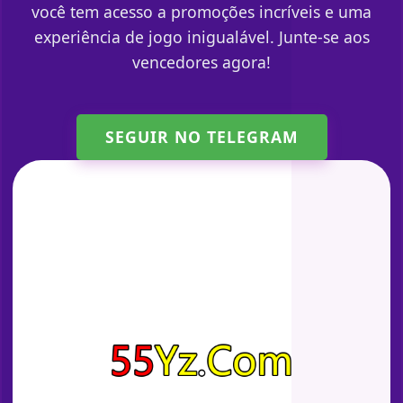
você tem acesso a promoções incríveis e uma
experiência de jogo inigualável. Junte-se aos
vencedores agora!
SEGUIR NO TELEGRAM