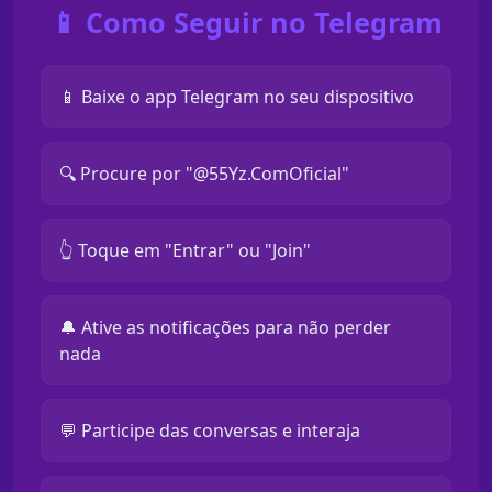
📱 Como Seguir no Telegram
📱 Baixe o app Telegram no seu dispositivo
🔍 Procure por "@55Yz.ComOficial"
👆 Toque em "Entrar" ou "Join"
🔔 Ative as notificações para não perder
nada
💬 Participe das conversas e interaja