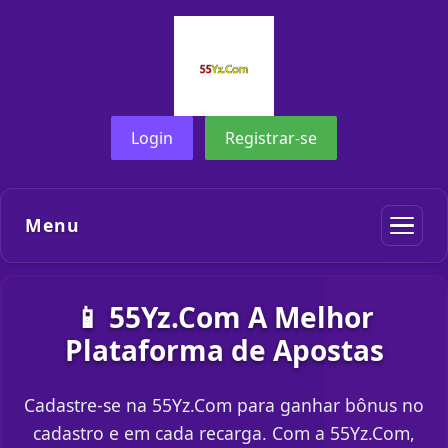
Login
Registrar-se
Menu
📱 55Yz.Com A Melhor
Plataforma de Apostas
Cadastre-se na 55Yz.Com para ganhar bônus no
cadastro e em cada recarga. Com a 55Yz.Com,