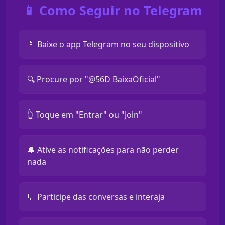
📱 Como Seguir no Telegram
📱 Baixe o app Telegram no seu dispositivo
🔍 Procure por "@56D BaixaOficial"
👆 Toque em "Entrar" ou "Join"
🔔 Ative as notificações para não perder
nada
💬 Participe das conversas e interaja