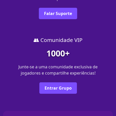
Falar Suporte
👥 Comunidade VIP
1000+
Junte-se a uma comunidade exclusiva de
jogadores e compartilhe experiências!
Entrar Grupo