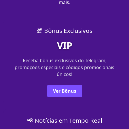
mais.
🎁 Bônus Exclusivos
VIP
Receba bônus exclusivos do Telegram,
promoções especiais e códigos promocionais
únicos!
Ver Bônus
📢 Notícias em Tempo Real