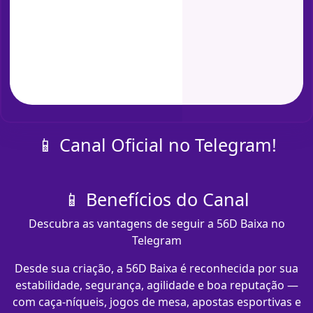
📱 Canal Oficial no Telegram!
📱 Benefícios do Canal
Descubra as vantagens de seguir a 56D Baixa no
Telegram
Desde sua criação, a 56D Baixa é reconhecida por sua
estabilidade, segurança, agilidade e boa reputação —
com caça-níqueis, jogos de mesa, apostas esportivas e