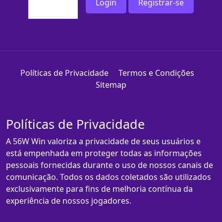
Login
Registrar-se
Políticas de Privacidade
Termos e Condições
Sitemap
Políticas de Privacidade
A 56W Win valoriza a privacidade de seus usuários e
está empenhada em proteger todas as informações
pessoais fornecidas durante o uso de nossos canais de
comunicação. Todos os dados coletados são utilizados
exclusivamente para fins de melhoria contínua da
experiência de nossos jogadores.