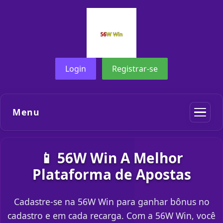
Login
Registrar-se
Menu
📱 56W Win A Melhor
Plataforma de Apostas
Cadastre-se na 56W Win para ganhar bônus no
cadastro e em cada recarga. Com a 56W Win, você