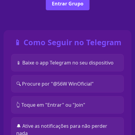
Entrar Grupo
📱 Como Seguir no Telegram
📱 Baixe o app Telegram no seu dispositivo
🔍 Procure por "@56W WinOficial"
👆 Toque em "Entrar" ou "Join"
🔔 Ative as notificações para não perder
nada