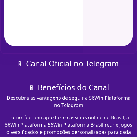
📱 Canal Oficial no Telegram!
📱 Benefícios do Canal
Descubra as vantagens de seguir a 56Win Plataforma
no Telegram
Como líder em apostas e cassinos online no Brasil, a
56Win Plataforma 56Win Plataforma Brasil reúne jogos
diversificados e promoções personalizadas para cada