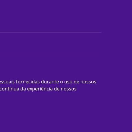
essoais fornecidas durante o uso de nossos
 contínua da experiência de nossos