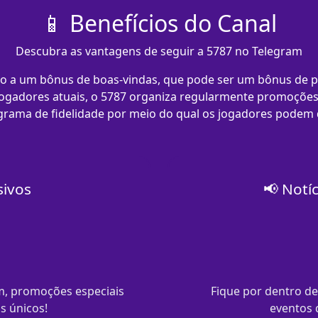
📱 Benefícios do Canal
Descubra as vantagens de seguir a 5787 no Telegram
ito a um bônus de boas-vindas, que pode ser um bônus de 
 jogadores atuais, o 5787 organiza regularmente promoçõe
ama de fidelidade por meio do qual os jogadores podem de
sivos
📢 Notí
m, promoções especiais
Fique por dentro d
s únicos!
eventos 