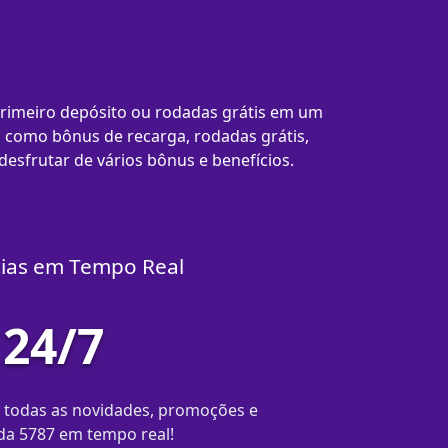
primeiro depósito ou rodadas grátis em um
s como bônus de recarga, rodadas grátis,
sfrutar de vários bônus e benefícios.
cias em Tempo Real
24/7
e todas as novidades, promoções e
da 5787 em tempo real!