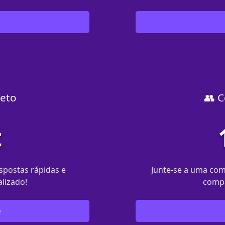
reto
👥 
t
espostas rápidas e
Junte-se a uma com
lizado!
compa
e