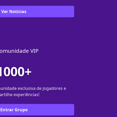
Ver Notícias
Comunidade VIP
1000+
unidade exclusiva de jogadores e
rtilhe experiências!
Entrar Grupo