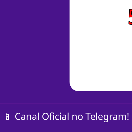
📱 Canal Oficial no Telegram!