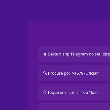
📱 Baixe o app Telegram no seu disp
🔍 Procure por "@5787Oficial"
👆 Toque em "Entrar" ou "Join"