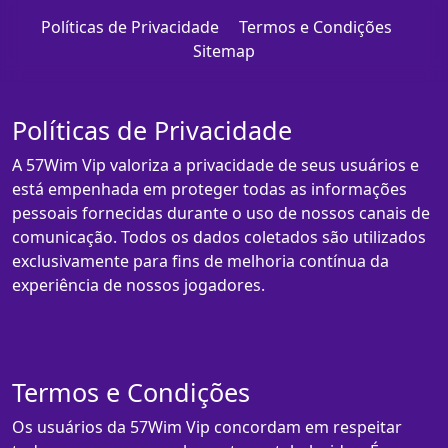
Políticas de Privacidade
Termos e Condições
Sitemap
Políticas de Privacidade
A 57Wim Vip valoriza a privacidade de seus usuários e
está empenhada em proteger todas as informações
pessoais fornecidas durante o uso de nossos canais de
comunicação. Todos os dados coletados são utilizados
exclusivamente para fins de melhoria contínua da
experiência de nossos jogadores.
Termos e Condições
Os usuários da 57Wim Vip concordam em respeitar