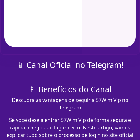
📱 Canal Oficial no Telegram!
📱 Benefícios do Canal
Descubra as vantagens de seguir a 57Wim Vip no
Telegram
Se você deseja entrar 57Wim Vip de forma segura e
rápida, chegou ao lugar certo. Neste artigo, vamos
explicar tudo sobre o processo de login no site oficial