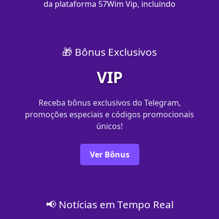
da plataforma 57Wim Vip, incluindo
🎁 Bônus Exclusivos
VIP
Receba bônus exclusivos do Telegram,
promoções especiais e códigos promocionais
únicos!
Ver Bônus
📢 Notícias em Tempo Real