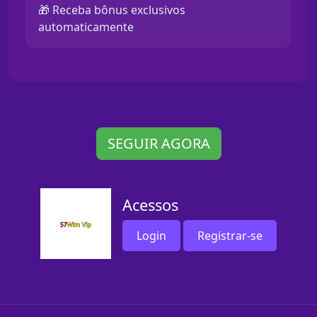
🎁 Receba bônus exclusivos
automaticamente
SEGUIR AGORA
Acessos
Login
Registrar-se