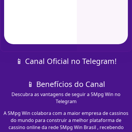
📱 Canal Oficial no Telegram!
📱 Benefícios do Canal
Descubra as vantagens de seguir a 5Mpg Win no
Telegram
A 5Mpg Win colabora com a maior empresa de cassinos
do mundo para construir a melhor plataforma de
cassino online da rede 5Mpg Win Brasil , recebendo