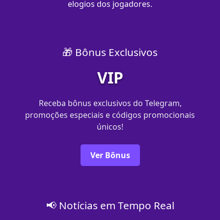
elogios dos jogadores.
🎁 Bônus Exclusivos
VIP
Receba bônus exclusivos do Telegram,
promoções especiais e códigos promocionais
únicos!
Ver Bônus
📢 Notícias em Tempo Real