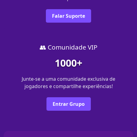
Falar Suporte
👥 Comunidade VIP
1000+
Junte-se a uma comunidade exclusiva de
jogadores e compartilhe experiências!
Entrar Grupo