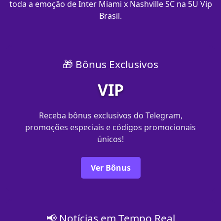
toda a emoção de Inter Miami x Nashville SC na 5U Vip
Brasil.
🎁 Bônus Exclusivos
VIP
Receba bônus exclusivos do Telegram,
promoções especiais e códigos promocionais
únicos!
Ver Bônus
📢 Notícias em Tempo Real