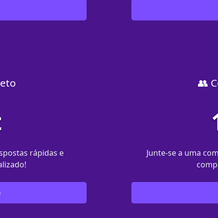
reto
👥 
t
espostas rápidas e
Junte-se a uma com
lizado!
compa
e