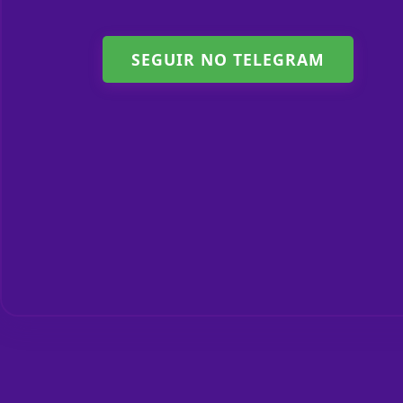
SEGUIR NO TELEGRAM