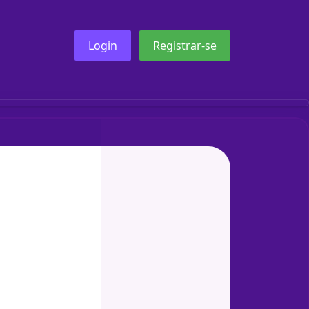
Login
Registrar-se