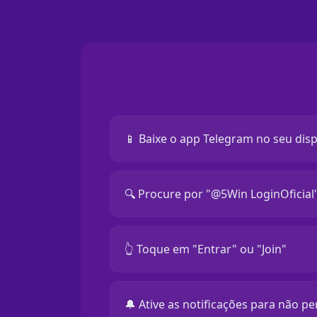
📱 Baixe o app Telegram no seu disp
🔍 Procure por "@5Win LoginOficial
👆 Toque em "Entrar" ou "Join"
🔔 Ative as notificações para não p