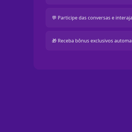
💬 Participe das conversas e interaj
🎁 Receba bônus exclusivos autom