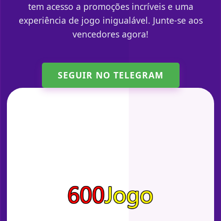
tem acesso a promoções incríveis e uma
experiência de jogo inigualável. Junte-se aos
vencedores agora!
SEGUIR NO TELEGRAM