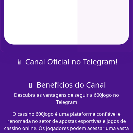
📱 Canal Oficial no Telegram!
📱 Benefícios do Canal
Descubra as vantagens de seguir a 600Jogo no
Telegram
O cassino 600Jogo é uma plataforma confiável e
renomada no setor de apostas esportivas e jogos de
cassino online. Os jogadores podem acessar uma vasta