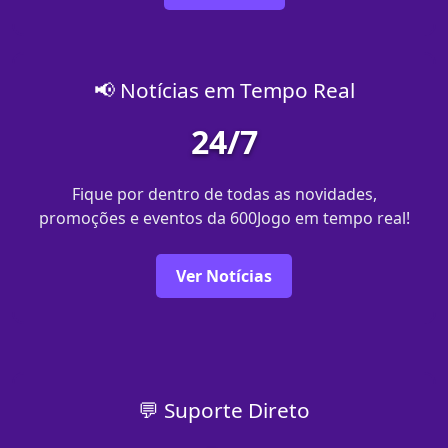
📢 Notícias em Tempo Real
24/7
Fique por dentro de todas as novidades,
promoções e eventos da 600Jogo em tempo real!
Ver Notícias
💬 Suporte Direto