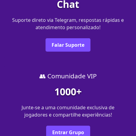
Chat
Suporte direto via Telegram, respostas rápidas e
atendimento personalizado!
Falar Suporte
👥 Comunidade VIP
1000+
Junte-se a uma comunidade exclusiva de
jogadores e compartilhe experiências!
Entrar Grupo