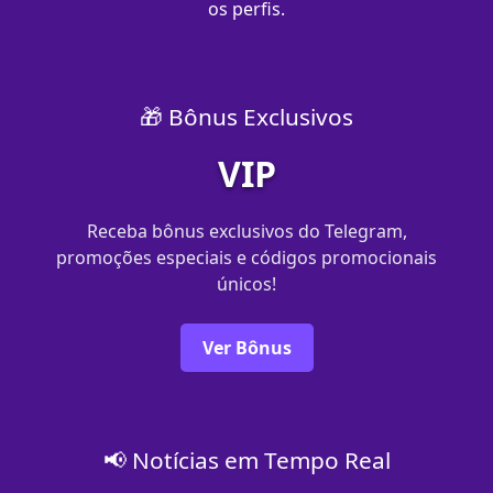
os perfis.
🎁 Bônus Exclusivos
VIP
Receba bônus exclusivos do Telegram,
promoções especiais e códigos promocionais
únicos!
Ver Bônus
📢 Notícias em Tempo Real