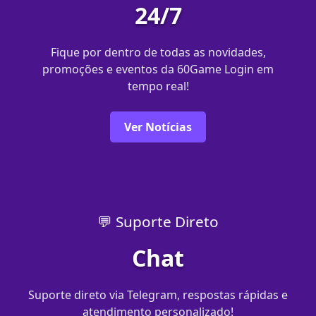
24/7
Fique por dentro de todas as novidades,
promoções e eventos da 60Game Login em
tempo real!
Ver Notícias
💬 Suporte Direto
Chat
Suporte direto via Telegram, respostas rápidas e
atendimento personalizado!