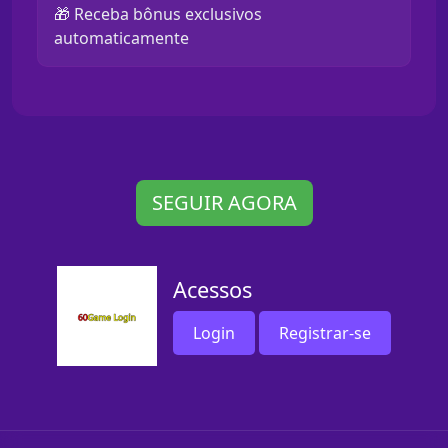
🎁 Receba bônus exclusivos
automaticamente
SEGUIR AGORA
Acessos
Login
Registrar-se