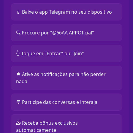
📱 Baixe o app Telegram no seu dispositivo
🔍 Procure por "@66AA APPOficial"
👆 Toque em "Entrar" ou "Join"
🔔 Ative as notificações para não perder
nada
💬 Participe das conversas e interaja
🎁 Receba bônus exclusivos
automaticamente