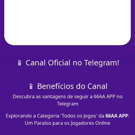
📱 Canal Oficial no Telegram!
📱 Benefícios do Canal
Descubra as vantagens de seguir a 66AA APP no
Telegram
Explorando a Categoria 'Todos os Jogos' da
66AA APP
:
Um Paraíso para os Jogadores Online