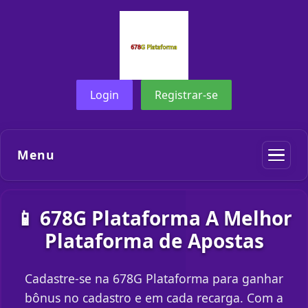
Login
Registrar-se
Menu
📱 678G Plataforma A Melhor
Plataforma de Apostas
Cadastre-se na 678G Plataforma para ganhar
bônus no cadastro e em cada recarga. Com a