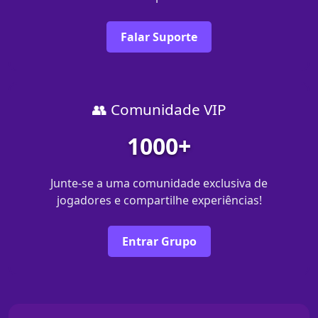
Falar Suporte
👥 Comunidade VIP
1000+
Junte-se a uma comunidade exclusiva de
jogadores e compartilhe experiências!
Entrar Grupo