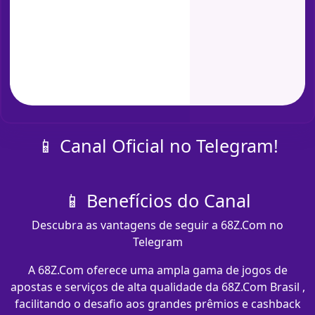
📱 Canal Oficial no Telegram!
📱 Benefícios do Canal
Descubra as vantagens de seguir a 68Z.Com no
Telegram
A 68Z.Com oferece uma ampla gama de jogos de
apostas e serviços de alta qualidade da 68Z.Com Brasil ,
facilitando o desafio aos grandes prêmios e cashback