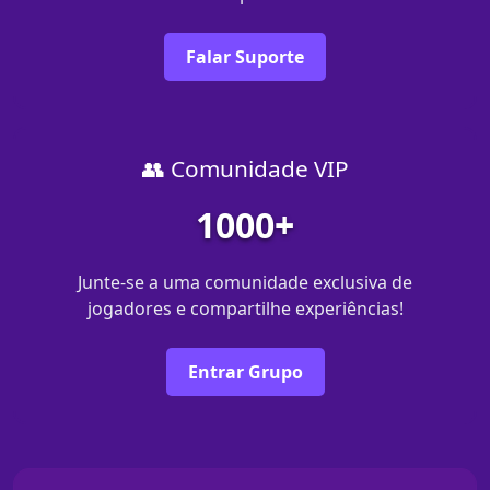
Falar Suporte
👥 Comunidade VIP
1000+
Junte-se a uma comunidade exclusiva de
jogadores e compartilhe experiências!
Entrar Grupo