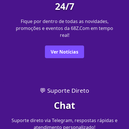
24/7
Fique por dentro de todas as novidades,
promoções e eventos da 68Z.Com em tempo
real!
Ver Notícias
💬 Suporte Direto
Chat
Suporte direto via Telegram, respostas rápidas e
atendimento personalizado!