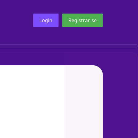
Login
Registrar-se