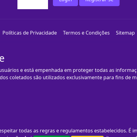
Políticas de Privacidade
Termos e Condições
Sitemap
de
s usuários e está empenhada em proteger todas as informaç
os coletados são utilizados exclusivamente para fins de m
peitar todas as regras e regulamentos estabelecidos. É i