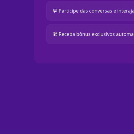
💬 Participe das conversas e interaj
🎁 Receba bônus exclusivos autom