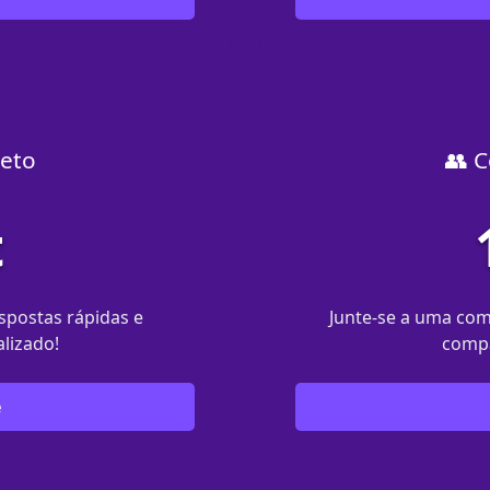
reto
👥 
t
espostas rápidas e
Junte-se a uma com
lizado!
compa
e