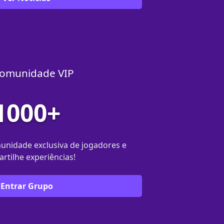
Comunidade VIP
1000+
unidade exclusiva de jogadores e
rtilhe experiências!
Entrar Grupo