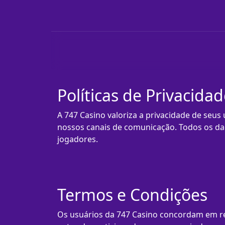
Políticas de Privacida
A 747 Casino valoriza a privacidade de seu
nossos canais de comunicação. Todos os dad
jogadores.
Termos e Condições
Os usuários da 747 Casino concordam em res