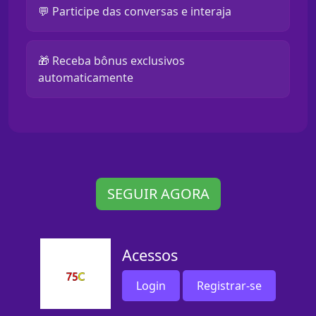
💬 Participe das conversas e interaja
🎁 Receba bônus exclusivos
automaticamente
SEGUIR AGORA
Acessos
Login
Registrar-se