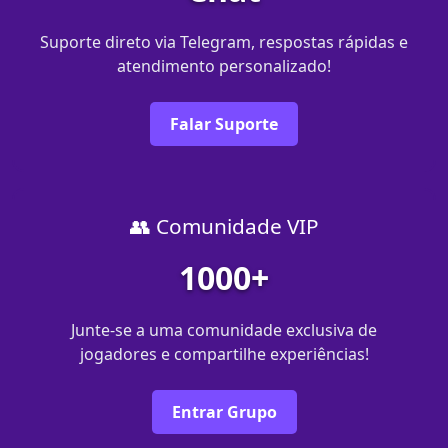
Suporte direto via Telegram, respostas rápidas e
atendimento personalizado!
Falar Suporte
👥 Comunidade VIP
1000+
Junte-se a uma comunidade exclusiva de
jogadores e compartilhe experiências!
Entrar Grupo