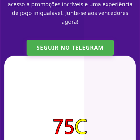
acesso a promoções incríveis e uma experiência
de jogo inigualável. Junte-se aos vencedores
agora!
SEGUIR NO TELEGRAM