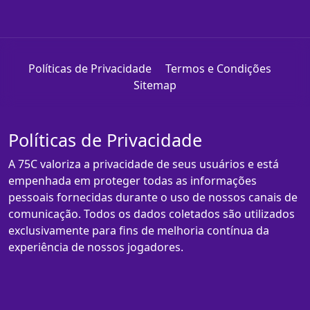
Políticas de Privacidade
Termos e Condições
Sitemap
Políticas de Privacidade
A 75C valoriza a privacidade de seus usuários e está
empenhada em proteger todas as informações
pessoais fornecidas durante o uso de nossos canais de
comunicação. Todos os dados coletados são utilizados
exclusivamente para fins de melhoria contínua da
experiência de nossos jogadores.