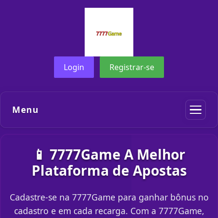
Login
Registrar-se
Menu
📱 7777Game A Melhor
Plataforma de Apostas
Cadastre-se na 7777Game para ganhar bônus no
cadastro e em cada recarga. Com a 7777Game,