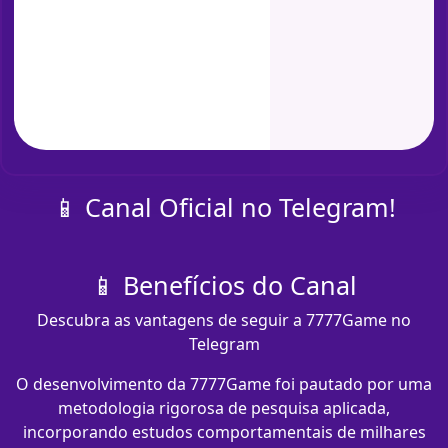
📱 Canal Oficial no Telegram!
📱 Benefícios do Canal
Descubra as vantagens de seguir a 7777Game no
Telegram
O desenvolvimento da 7777Game foi pautado por uma
metodologia rigorosa de pesquisa aplicada,
incorporando estudos comportamentais de milhares