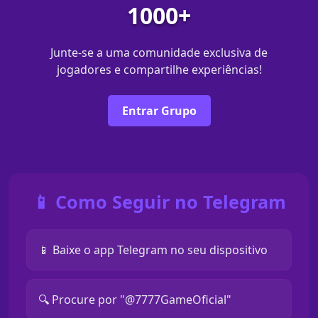
1000+
Junte-se a uma comunidade exclusiva de
jogadores e compartilhe experiências!
Entrar Grupo
📱 Como Seguir no Telegram
📱 Baixe o app Telegram no seu dispositivo
🔍 Procure por "@7777GameOficial"