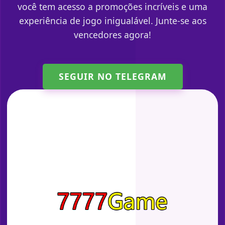
você tem acesso a promoções incríveis e uma
experiência de jogo inigualável. Junte-se aos
vencedores agora!
SEGUIR NO TELEGRAM