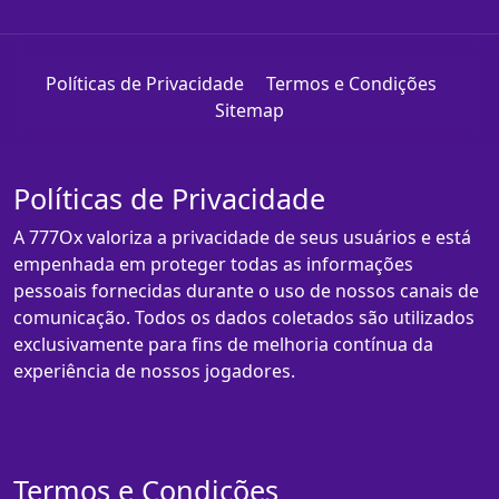
Políticas de Privacidade
Termos e Condições
Sitemap
Políticas de Privacidade
A 777Ox valoriza a privacidade de seus usuários e está
empenhada em proteger todas as informações
pessoais fornecidas durante o uso de nossos canais de
comunicação. Todos os dados coletados são utilizados
exclusivamente para fins de melhoria contínua da
experiência de nossos jogadores.
Termos e Condições