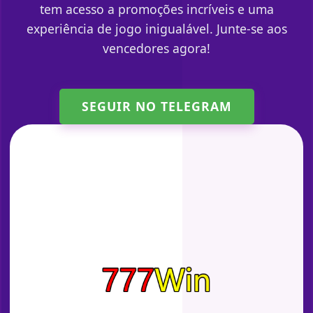
tem acesso a promoções incríveis e uma
experiência de jogo inigualável. Junte-se aos
vencedores agora!
SEGUIR NO TELEGRAM