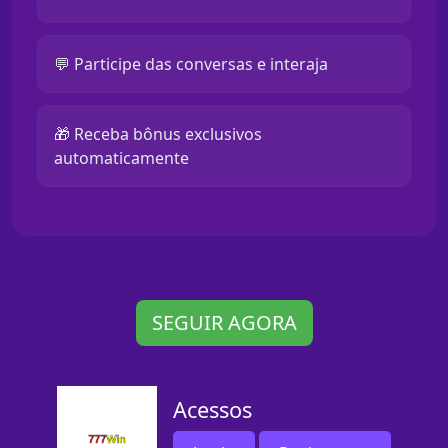
💬 Participe das conversas e interaja
🎁 Receba bônus exclusivos
automaticamente
SEGUIR AGORA
Acessos