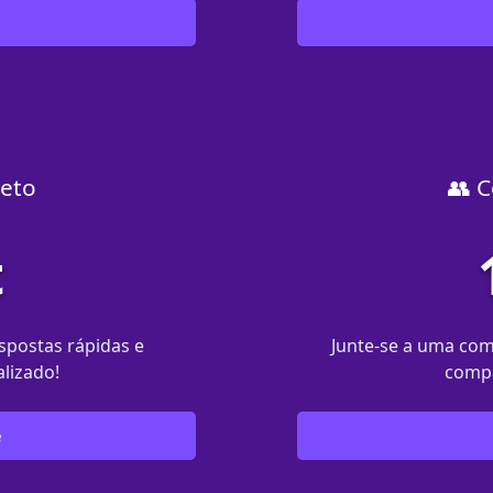
reto
👥 
t
espostas rápidas e
Junte-se a uma com
lizado!
compa
e