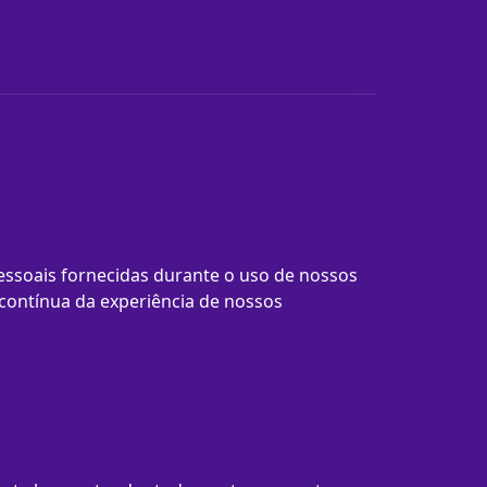
essoais fornecidas durante o uso de nossos
 contínua da experiência de nossos