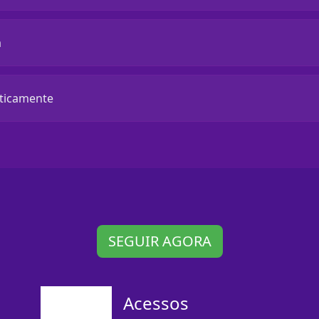
a
aticamente
SEGUIR AGORA
Acessos