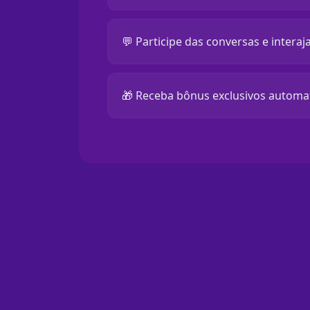
💬 Participe das conversas e interaj
🎁 Receba bônus exclusivos autom