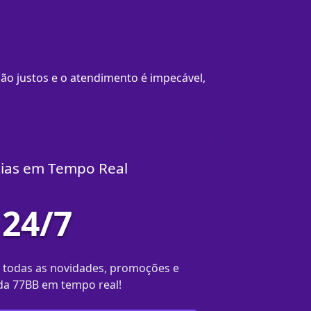
ão justos e o atendimento é impecável,
cias em Tempo Real
24/7
e todas as novidades, promoções e
da 77BB em tempo real!