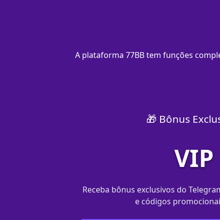
A plataforma 77BB tem funções complet
🎁 Bônus Exclu
VIP
Receba bônus exclusivos do Telegra
e códigos promocionai