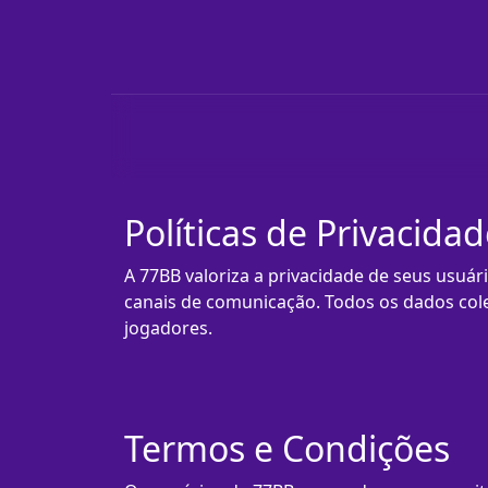
Políticas de Privacida
A 77BB valoriza a privacidade de seus usuá
canais de comunicação. Todos os dados cole
jogadores.
Termos e Condições