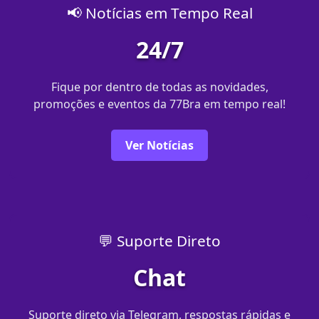
📢 Notícias em Tempo Real
24/7
Fique por dentro de todas as novidades,
promoções e eventos da 77Bra em tempo real!
Ver Notícias
💬 Suporte Direto
Chat
Suporte direto via Telegram, respostas rápidas e