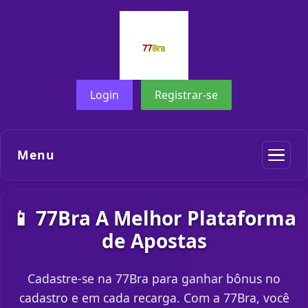
Login
Registrar-se
Menu
📱 77Bra A Melhor Plataforma
de Apostas
Cadastre-se na 77Bra para ganhar bônus no
cadastro e em cada recarga. Com a 77Bra, você