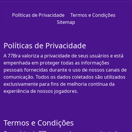
Políticas de Privacidade
Termos e Condições
Sitemap
Políticas de Privacidade
A 77Bra valoriza a privacidade de seus usuários e está
empenhada em proteger todas as informações
pessoais fornecidas durante o uso de nossos canais de
comunicação. Todos os dados coletados são utilizados
exclusivamente para fins de melhoria contínua da
experiência de nossos jogadores.
Termos e Condições