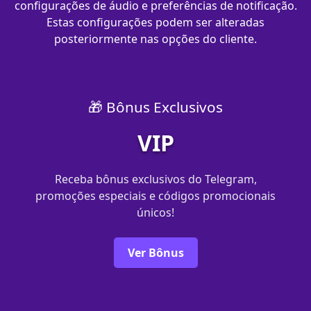
configurações de áudio e preferências de notificação.
Estas configurações podem ser alteradas
posteriormente nas opções do cliente.
🎁 Bônus Exclusivos
VIP
Receba bônus exclusivos do Telegram,
promoções especiais e códigos promocionais
únicos!
Ver Bônus