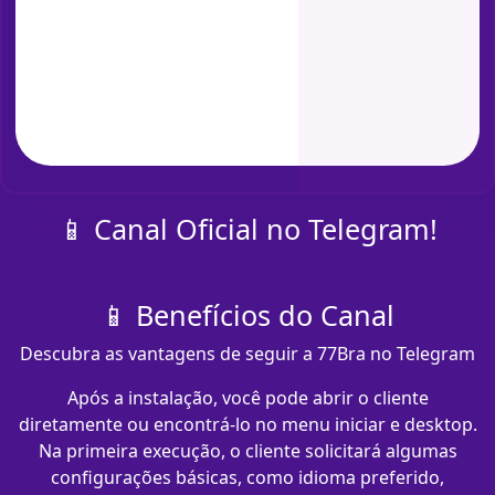
📱 Canal Oficial no Telegram!
📱 Benefícios do Canal
Descubra as vantagens de seguir a 77Bra no Telegram
Após a instalação, você pode abrir o cliente
diretamente ou encontrá-lo no menu iniciar e desktop.
Na primeira execução, o cliente solicitará algumas
configurações básicas, como idioma preferido,