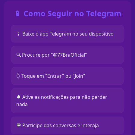
📱 Como Seguir no Telegram
📱 Baixe o app Telegram no seu dispositivo
🔍 Procure por "@77BraOficial"
👆 Toque em "Entrar" ou "Join"
🔔 Ative as notificações para não perder
nada
💬 Participe das conversas e interaja