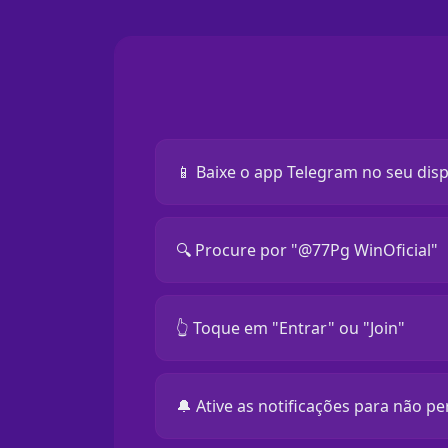
📱 Baixe o app Telegram no seu disp
🔍 Procure por "@77Pg WinOficial"
👆 Toque em "Entrar" ou "Join"
🔔 Ative as notificações para não p