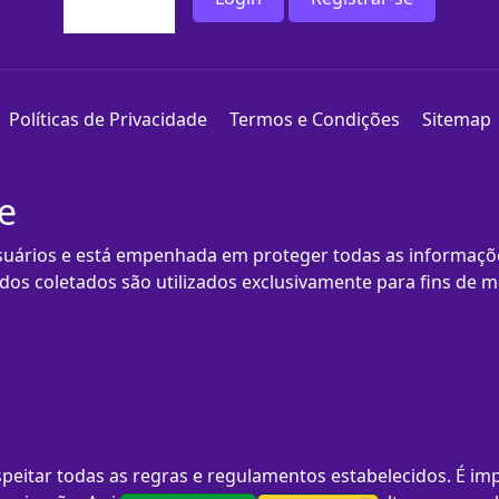
Políticas de Privacidade
Termos e Condições
Sitemap
de
usuários e está empenhada em proteger todas as informaçõ
os coletados são utilizados exclusivamente para fins de m
eitar todas as regras e regulamentos estabelecidos. É imp