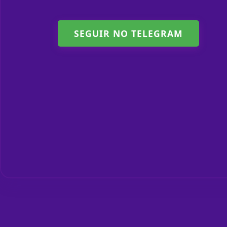
SEGUIR NO TELEGRAM