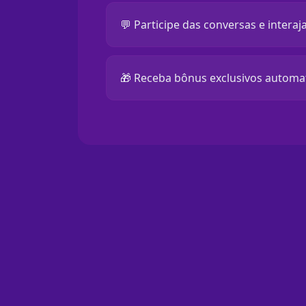
💬 Participe das conversas e interaj
🎁 Receba bônus exclusivos autom