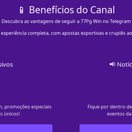
📱 Benefícios do Canal
Descubra as vantagens de seguir a 77Pg Win no Telegram
experiência completa, com apostas esportivas e crupiês ao
sivos
📢 Notí
m, promoções especiais
Fique por dentro d
s únicos!
eventos da