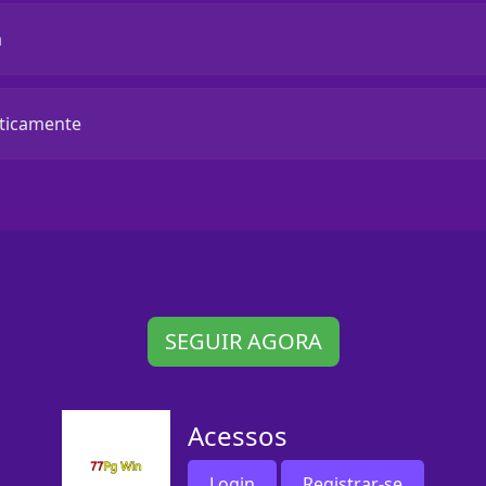
a
aticamente
SEGUIR AGORA
Acessos
Login
Registrar-se