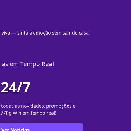
 vivo — sinta a emoção sem sair de casa.
cias em Tempo Real
24/7
e todas as novidades, promoções e
 77Pg Win em tempo real!
Ver Notícias