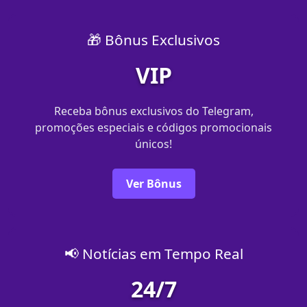
🎁 Bônus Exclusivos
VIP
Receba bônus exclusivos do Telegram,
promoções especiais e códigos promocionais
únicos!
Ver Bônus
📢 Notícias em Tempo Real
24/7