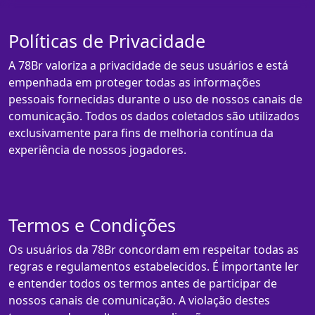
Políticas de Privacidade
A 78Br valoriza a privacidade de seus usuários e está
empenhada em proteger todas as informações
pessoais fornecidas durante o uso de nossos canais de
comunicação. Todos os dados coletados são utilizados
exclusivamente para fins de melhoria contínua da
experiência de nossos jogadores.
Termos e Condições
Os usuários da 78Br concordam em respeitar todas as
regras e regulamentos estabelecidos. É importante ler
e entender todos os termos antes de participar de
nossos canais de comunicação. A violação destes