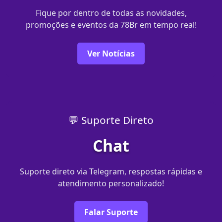
Fique por dentro de todas as novidades,
promoções e eventos da 78Br em tempo real!
Ver Notícias
💬 Suporte Direto
Chat
Suporte direto via Telegram, respostas rápidas e
atendimento personalizado!
Falar Suporte