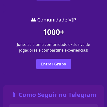
👥 Comunidade VIP
1000+
Junte-se a uma comunidade exclusiva de
jogadores e compartilhe experiências!
Entrar Grupo
📱 Como Seguir no Telegram